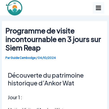
Aller
Navigation
Main
au
des
Men
contenu
articles
Programme de visite
incontournable en 3 jours sur
Siem Reap
Par
Guide Cambodge
/
04/10/2024
Découverte du patrimoine
historique d’Ankor Wat
Jour 1 :