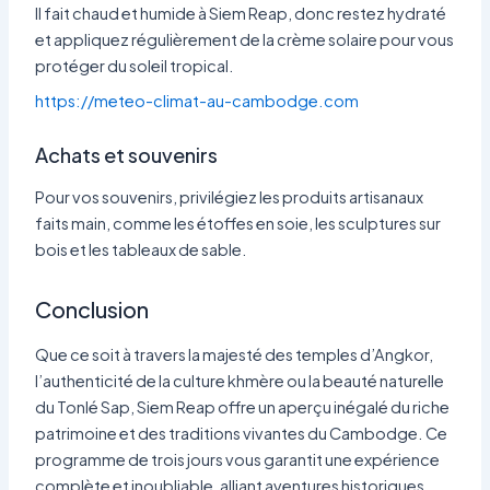
Il fait chaud et humide à Siem Reap, donc restez hydraté
et appliquez régulièrement de la crème solaire pour vous
protéger du soleil tropical.
https://meteo-climat-au-cambodge.com
Achats et souvenirs
Pour vos souvenirs, privilégiez les produits artisanaux
faits main, comme les étoffes en soie, les sculptures sur
bois et les tableaux de sable.
Conclusion
Que ce soit à travers la majesté des temples d’Angkor,
l’authenticité de la culture khmère ou la beauté naturelle
du Tonlé Sap, Siem Reap offre un aperçu inégalé du riche
patrimoine et des traditions vivantes du Cambodge. Ce
programme de trois jours vous garantit une expérience
complète et inoubliable, alliant aventures historiques,