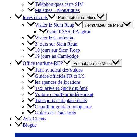
Téléphoniques carte SIM
Maladies – Moustiques
Idées circuits
Permutateur de Menu
Visiter le Siem Reap
Permutateur de Menu
Carte PASS d’Angkor
Visiter le Cambodge
3 jours sur Siem Reap
10 jours sur Siem Reap
19 jours au Cambodge
Office tourisme REP
Permutateur de Menu
Tarif syndical des guides
Guides officiels FR et US
les agences de locations
Taxi prive et guide diplômé
Voiture chauffeur indépendant
Transports et déplacements
Chauffeur guide francophone
Guide des Transports
Avis Clients
Blogue