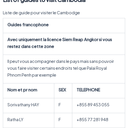
Liste de guide pour visiter le Cambodge
Guides francophone
Avec uniquement la
licence Siem Reap Angkor
si vous
restez dans cette zone
Il peut vous acompagner dans le pays mais sans pouvoir
vous faire visiter certains endroits tel que Palai Royal
Phnom Penh par exemple
Nom et pr nom
SEX
TELEPHONE
Sorivathany HAY
F
+855 89 453 055
Ratha LY
F
+855 77 281 948