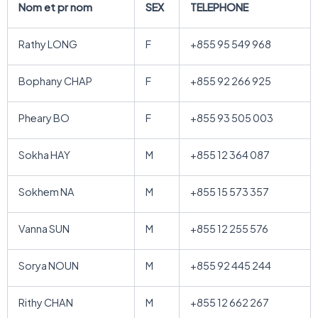
Nom et pr nom
SEX
TELEPHONE
Rathy LONG
F
+855 95 549 968
Bophany CHAP
F
+855 92 266 925
Pheary BO
F
+855 93 505 003
Sokha HAY
M
+855 12 364 087
Sokhem NA
M
+855 15 573 357
Vanna SUN
M
+855 12 255 576
Sorya NOUN
M
+855 92 445 244
Rithy CHAN
M
+855 12 662 267