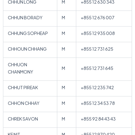
CHHUN LONG
M
+855 12 630 343
CHHUN BORADY
M
+855 12 676 007
CHHUNG SOPHEAP
M
+855 12 935 008
CHHOUN CHHANG
M
+855 12 731 625
CHHUON
M
+855 12 731 645
CHANMONY
CHHUT PIREAK
M
+855 12 235 742
CHHON CHHAY
M
+855 12 34 53 78
CHREK SAVON
M
+855 92 84 43 43
KE NIT
M
+855 12 970 420