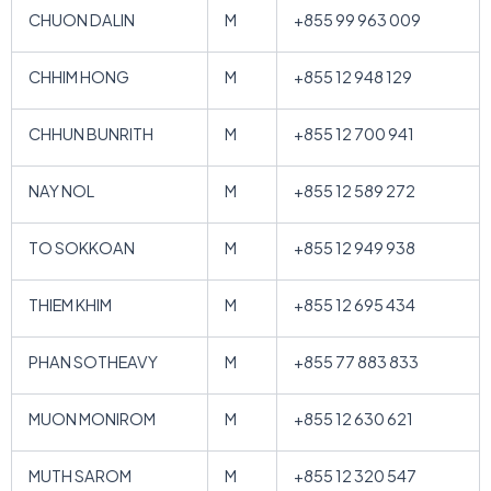
CHUON DALIN
M
+855 99 963 009
CHHIM HONG
M
+855 12 948 129
CHHUN BUNRITH
M
+855 12 700 941
NAY NOL
M
+855 12 589 272
TO SOKKOAN
M
+855 12 949 938
THIEM KHIM
M
+855 12 695 434
PHAN SOTHEAVY
M
+855 77 883 833
MUON MONIROM
M
+855 12 630 621
MUTH SAROM
M
+855 12 320 547