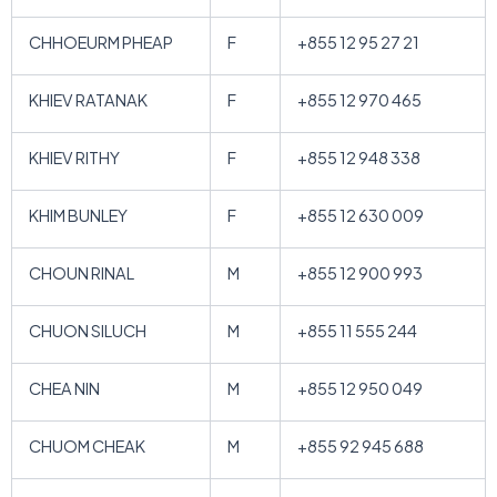
CHHOEURM PHEAP
F
+855 12 95 27 21
KHIEV RATANAK
F
+855 12 970 465
KHIEV RITHY
F
+855 12 948 338
KHIM BUNLEY
F
+855 12 630 009
CHOUN RINAL
M
+855 12 900 993
CHUON SILUCH
M
+855 11 555 244
CHEA NIN
M
+855 12 950 049
CHUOM CHEAK
M
+855 92 945 688