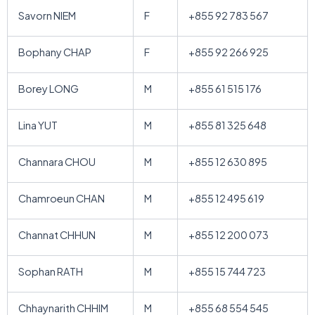
Savorn NIEM
F
+855 92 783 567
Bophany CHAP
F
+855 92 266 925
Borey LONG
M
+855 61 515 176
Lina YUT
M
+855 81 325 648
Channara CHOU
M
+855 12 630 895
Chamroeun CHAN
M
+855 12 495 619
Channat CHHUN
M
+855 12 200 073
Sophan RATH
M
+855 15 744 723
Chhaynarith CHHIM
M
+855 68 554 545