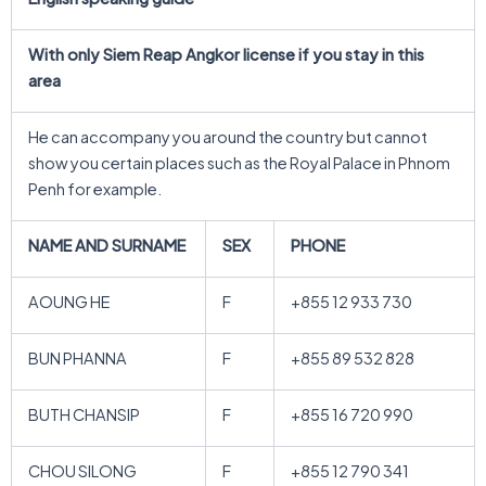
With
only
Siem Reap Angkor license
if you stay in this
area
He can accompany you around the country but cannot
show you certain places such as the Royal Palace in Phnom
Penh for example.
NAME AND SURNAME
SEX
PHONE
AOUNG HE
F
+855 12 933 730
BUN PHANNA
F
+855 89 532 828
BUTH CHANSIP
F
+855 16 720 990
CHOU SILONG
F
+855 12 790 341