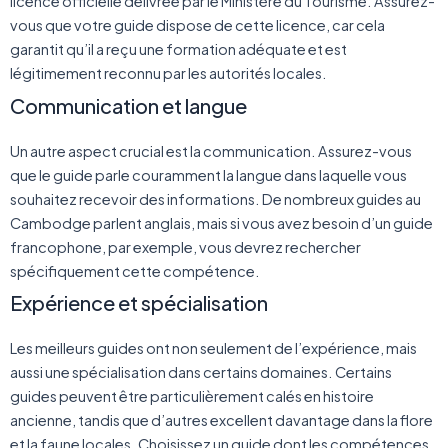
licence officielle délivrée par le Ministère du Tourisme. Assurez-
vous que votre guide dispose de cette licence, car cela
garantit qu’il a reçu une formation adéquate et est
légitimement reconnu par les autorités locales.
Communication et langue
Un autre aspect crucial est la communication. Assurez-vous
que le guide parle couramment la langue dans laquelle vous
souhaitez recevoir des informations. De nombreux guides au
Cambodge parlent anglais, mais si vous avez besoin d’un guide
francophone, par exemple, vous devrez rechercher
spécifiquement cette compétence.
Expérience et spécialisation
Les meilleurs guides ont non seulement de l’expérience, mais
aussi une spécialisation dans certains domaines. Certains
guides peuvent être particulièrement calés en histoire
ancienne, tandis que d’autres excellent davantage dans la flore
et la faune locales. Choisissez un guide dont les compétences