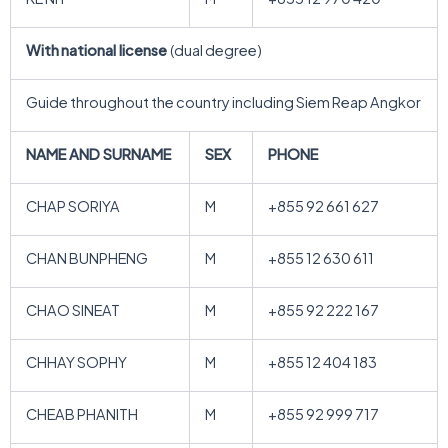
With
national license
(dual degree)
Guide throughout the country including Siem Reap Angkor
NAME AND SURNAME
SEX
PHONE
CHAP SORIYA
M
+855 92 661 627
CHAN BUNPHENG
M
+855 12 630 611
CHAO SINEAT
M
+855 92 222 167
CHHAY SOPHY
M
+855 12 404 183
CHEAB PHANITH
M
+855 92 999 717