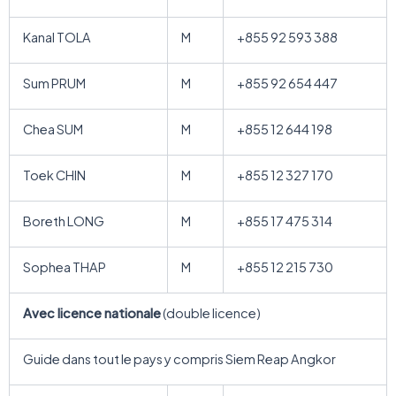
Kanal TOLA
M
+855 92 593 388
Sum PRUM
M
+855 92 654 447
Chea SUM
M
+855 12 644 198
Toek CHIN
M
+855 12 327 170
Boreth LONG
M
+855 17 475 314
Sophea THAP
M
+855 12 215 730
Avec
licence nationale
(double licence)
Guide dans tout le pays y compris Siem Reap Angkor