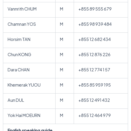
Vannrith CHUM
M
+855 89 555 679
Chamnan YOS
M
+855 98 939 484
Horsim TAN
M
+855 12 682 434
Chun KONG
M
+855 12 876 226
Dara CHAN
M
+855 12 774 1 57
Khemerak YUOU
M
+855 85 959 195
Aun DUL
M
+855 12 491 432
Yok Hai MOEURN
M
+855 12 464 979
English speaking guide