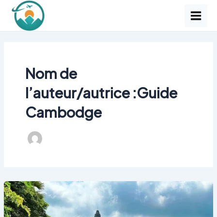
Aller
Pagination
Main
au
d’article
Men
contenu
Nom de
l’auteur/autrice :Guide
Cambodge